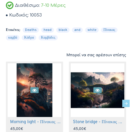
Διαθέσιμο:
7-10 Μέρες
Κωδικός:
10053
Ετικέτες:
Deaths
head
black
and
white
Πίνακας
καμβά
Κάδρα
Καμβάδες
Μπορεί να σας αρέσουν επίσης
Morning light - Πίνακας σε καμβά
Stone bridge - Πίνακας σε καμβά
45,00€
45,00€