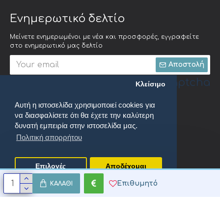
Ενημερωτικό δελτίο
Μείνετε ενημερωμένοι με νέα και προσφορές, εγγραφείτε
στο ενημερωτικό μας δελτίο
Αποστολή
Captcha
Κλείσιμο
Αυτή η ιστοσελίδα χρησιμοποιεί cookies για
Συμπληρώστε την
να διασφαλίσετε ότι θα έχετε την καλύτερη
ακόλουθη
επαλήθευση
δυνατή εμπειρία στην ιστοσελίδα μας.
captcha
Πολιτική απορρήτου
Έχω διαβάσει και αποδέχομαι τους
Πολιτική απορρήτου
Επιλογές
Αποδέχομαι
Επιθυμητό
ΚΑΛΆΘΙ
oenix Productions. All Rights Reserved.