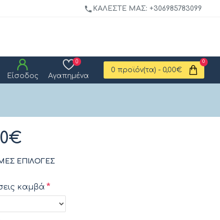
ΚΑΛΈΣΤΕ ΜΑΣ: +306985783099
0
0
0 προϊόν(τα) - 0,00€
Είσοδος
Αγαπημένα
00€
ΜΕΣ ΕΠΙΛΟΓΈΣ
σεις καμβά