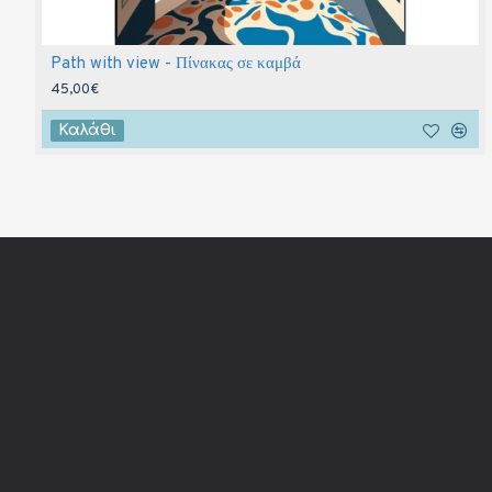
Path with view - Πίνακας σε καμβά
45,00€
Καλάθι