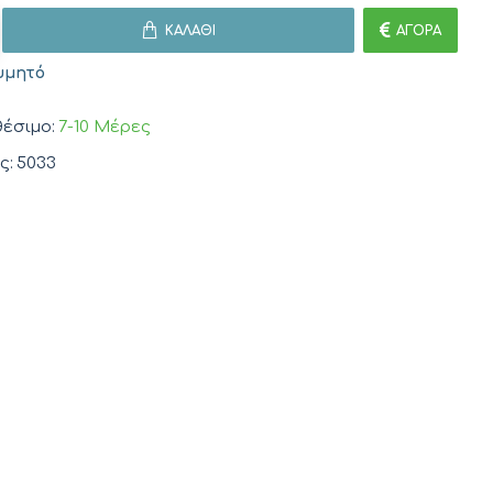
ΚΑΛΆΘΙ
ΑΓΟΡΆ
υμητό
έσιμο:
7-10 Μέρες
ς:
5033