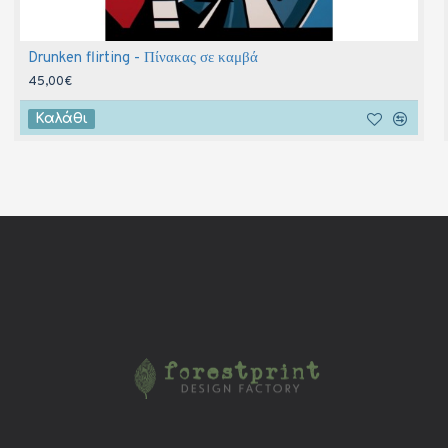
Drunken flirting - Πίνακας σε καμβά
45,00€
Καλάθι