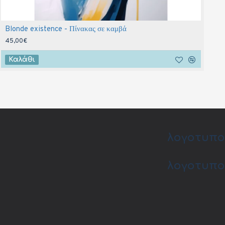
Blonde existence - Πίνακας σε καμβά
A
45,00€
4
Καλάθι
λογοτυπο
λογοτυπο