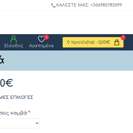
ΚΑΛΈΣΤΕ ΜΑΣ: +306985783099
0
0
0 προϊόν(τα) - 0,00€
Είσοδος
Αγαπημένα
ά
00€
ΜΕΣ ΕΠΙΛΟΓΈΣ
σεις καμβά