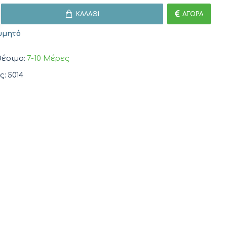
ΚΑΛΆΘΙ
ΑΓΟΡΆ
υμητό
έσιμο:
7-10 Μέρες
ς:
5014