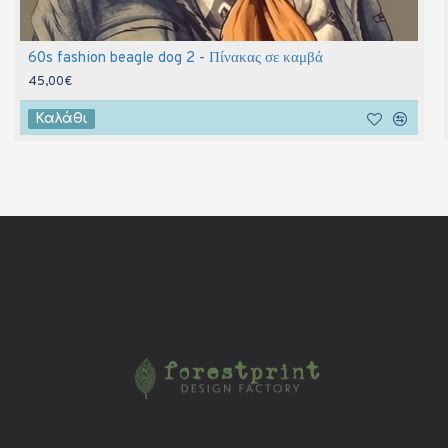
60s fashion beagle dog 2 - Πίνακας σε καμβά
45,00€
Καλάθι