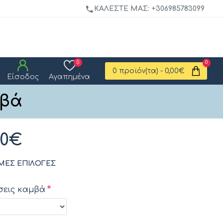
ΚΑΛΈΣΤΕ ΜΑΣ: +306985783099
0
0
0 προϊόν(τα) - 0,00€
Είσοδος
Αγαπημένα
μβά
00€
ΜΕΣ ΕΠΙΛΟΓΈΣ
σεις καμβά