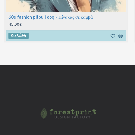
60s fashion pitbull dog - Πίνακας σε καμβά
45,00€
Καλάθι