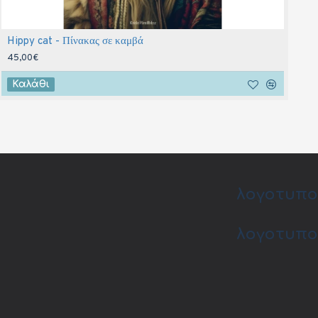
Hippy cat - Πίνακας σε καμβά
45,00€
Καλάθι
λογοτυπο
λογοτυπο