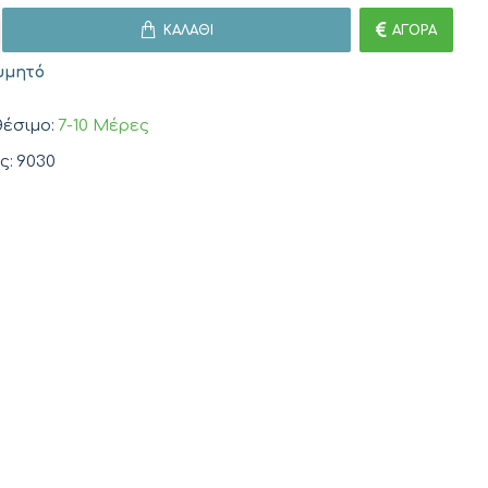
ΚΑΛΆΘΙ
ΑΓΟΡΆ
υμητό
έσιμο:
7-10 Μέρες
ς:
9030