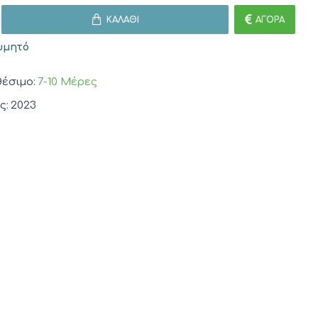
ΚΑΛΆΘΙ
ΑΓΟΡΆ
υμητό
έσιμο:
7-10 Μέρες
ς:
2023