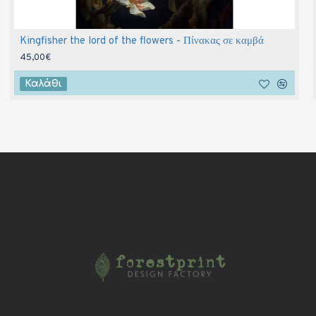
Kingfisher the lord of the flowers - Πίνακας σε καμβά
45,00€
Καλάθι