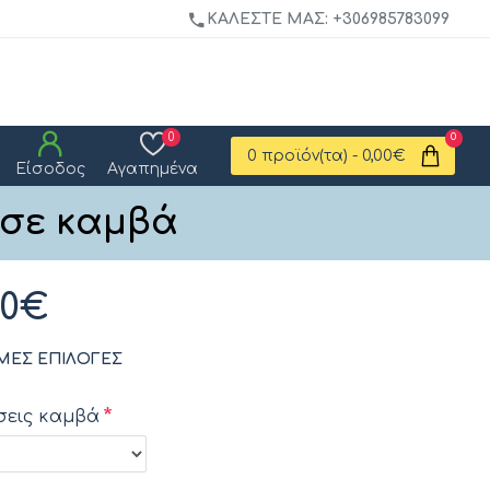
ΚΑΛΈΣΤΕ ΜΑΣ: +306985783099
0
0
0 προϊόν(τα) - 0,00€
Είσοδος
Αγαπημένα
 σε καμβά
00€
ΜΕΣ ΕΠΙΛΟΓΈΣ
σεις καμβά