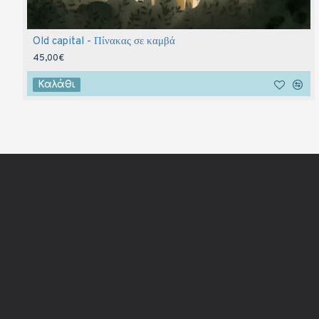
Old capital - Πίνακας σε καμβά
45,00€
Καλάθι