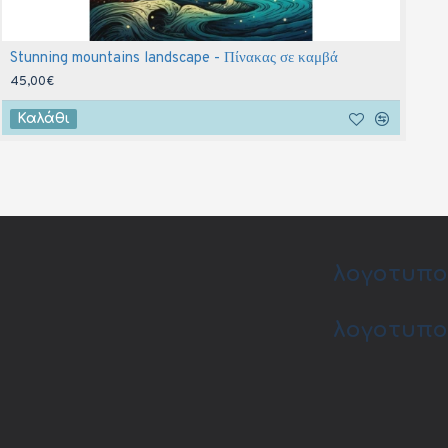
Stunning mountains landscape - Πίνακας σε καμβά
W
45,00€
4
Καλάθι
λογοτυπο
λογοτυπο