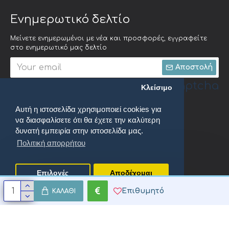
Ενημερωτικό δελτίο
Μείνετε ενημερωμένοι με νέα και προσφορές, εγγραφείτε
στο ενημερωτικό μας δελτίο
Αποστολή
Captcha
Κλείσιμο
Αυτή η ιστοσελίδα χρησιμοποιεί cookies για
Συμπληρώστε την
να διασφαλίσετε ότι θα έχετε την καλύτερη
ακόλουθη
επαλήθευση
δυνατή εμπειρία στην ιστοσελίδα μας.
captcha
Πολιτική απορρήτου
Έχω διαβάσει και αποδέχομαι τους
Πολιτική απορρήτου
Επιλογές
Αποδέχομαι
Επιθυμητό
ΚΑΛΆΘΙ
oenix Productions. All Rights Reserved.