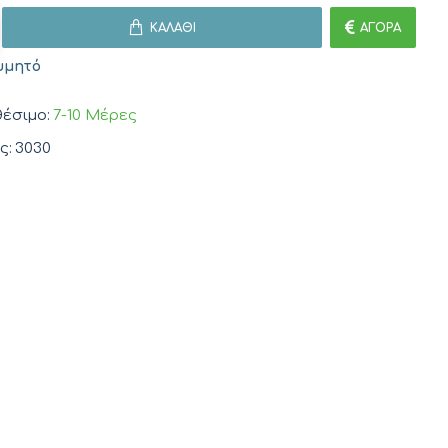
ΚΑΛΆΘΙ
ΑΓΟΡΆ
υμητό
έσιμο:
7-10 Μέρες
ς:
3030