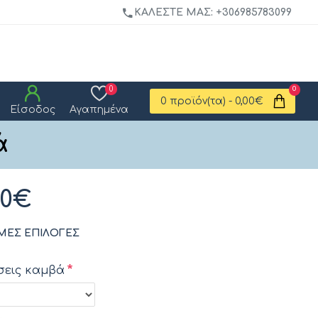
ΚΑΛΈΣΤΕ ΜΑΣ: +306985783099
0
0
0 προϊόν(τα) - 0,00€
Είσοδος
Αγαπημένα
ά
00€
ΜΕΣ ΕΠΙΛΟΓΈΣ
σεις καμβά