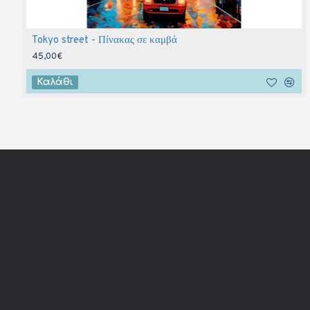
Tokyo street - Πίνακας σε καμβά
45,00€
Καλάθι