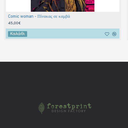
Comic woman - Πίνακας σε καμβά
45,00€
Καλάθι