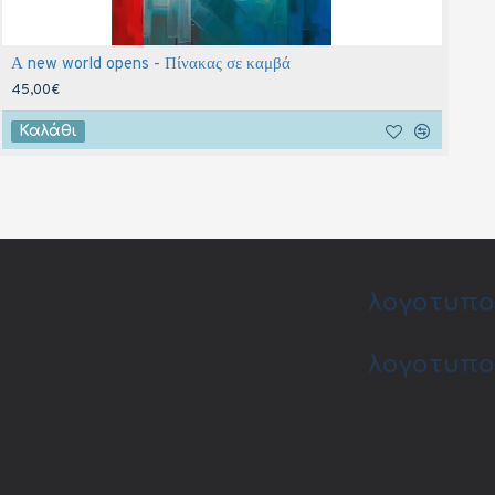
Α new world opens - Πίνακας σε καμβά
45,00€
Καλάθι
λογοτυπο
λογοτυπο