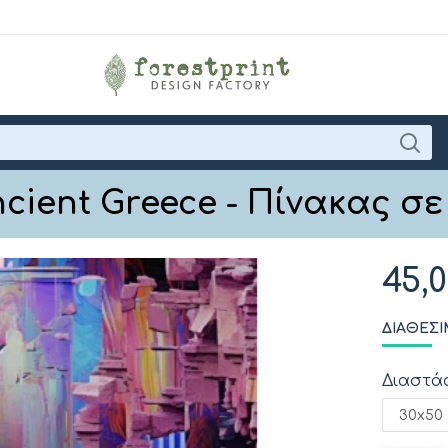
ncient Greece - Πίνακας σ
45,
ΔΙΑΘΈΣΙ
Διαστά