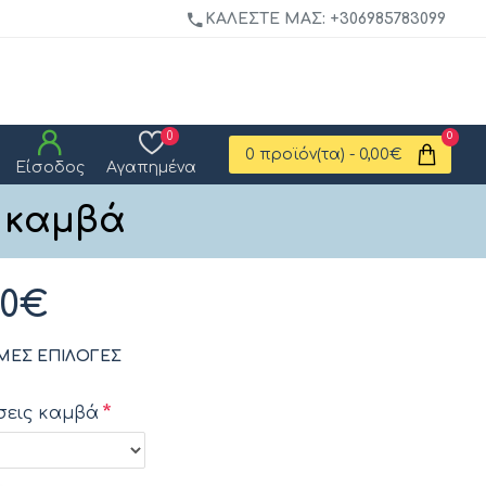
ΚΑΛΈΣΤΕ ΜΑΣ: +306985783099
0
0
0 προϊόν(τα) - 0,00€
Είσοδος
Αγαπημένα
ε καμβά
00€
ΜΕΣ ΕΠΙΛΟΓΈΣ
σεις καμβά