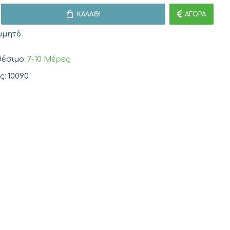
ΚΑΛΆΘΙ
ΑΓΟΡΆ
υμητό
έσιμο:
7-10 Μέρες
ς:
10090