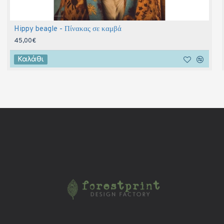
Hippy beagle - Πίνακας σε καμβά
45,00€
Καλάθι