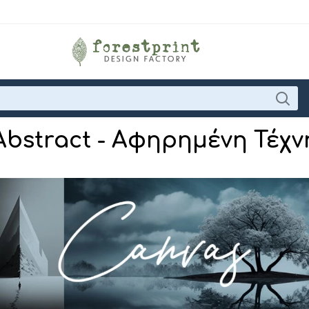
Abstract - Αφηρημένη Τέχν