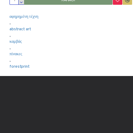
ΚΑΛΆΘΙ
αφηρημένη τέχνη
,
abstract art
,
καμβάς
,
πίνακες
,
forestprint