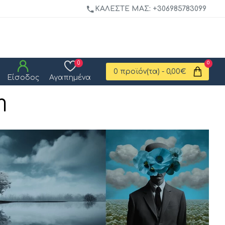
ΚΑΛΈΣΤΕ ΜΑΣ: +306985783099
0
0
0 προϊόν(τα) - 0,00€
Είσοδος
Αγαπημένα
η