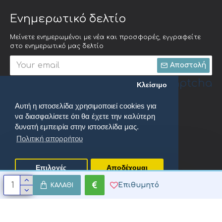
Ενημερωτικό δελτίο
Μείνετε ενημερωμένοι με νέα και προσφορές, εγγραφείτε
στο ενημερωτικό μας δελτίο
Αποστολή
Captcha
Κλείσιμο
Αυτή η ιστοσελίδα χρησιμοποιεί cookies για
Συμπληρώστε την
να διασφαλίσετε ότι θα έχετε την καλύτερη
ακόλουθη
επαλήθευση
δυνατή εμπειρία στην ιστοσελίδα μας.
captcha
Πολιτική απορρήτου
Έχω διαβάσει και αποδέχομαι τους
Πολιτική απορρήτου
Επιλογές
Αποδέχομαι
Επιθυμητό
ΚΑΛΆΘΙ
oenix Productions. All Rights Reserved.