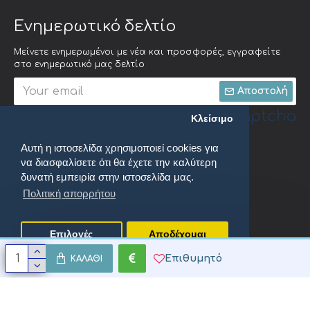
Ενημερωτικό δελτίο
Μείνετε ενημερωμένοι με νέα και προσφορές, εγγραφείτε
στο ενημερωτικό μας δελτίο
Αποστολή
Captcha
Κλείσιμο
Αυτή η ιστοσελίδα χρησιμοποιεί cookies για
Συμπληρώστε την
να διασφαλίσετε ότι θα έχετε την καλύτερη
ακόλουθη
επαλήθευση
δυνατή εμπειρία στην ιστοσελίδα μας.
captcha
Πολιτική απορρήτου
Έχω διαβάσει και αποδέχομαι τους
Πολιτική απορρήτου
Επιλογές
Αποδέχομαι
Επιθυμητό
ΚΑΛΆΘΙ
oenix Productions. All Rights Reserved.