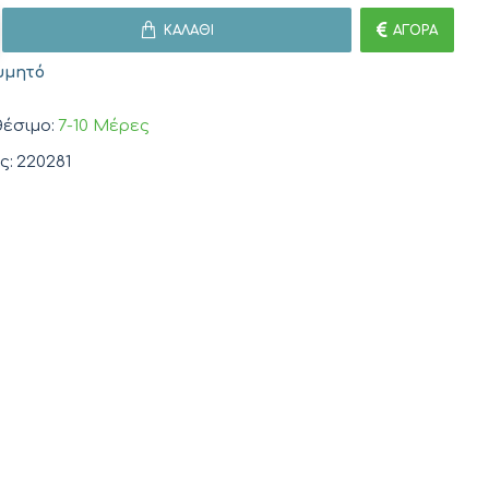
ΚΑΛΆΘΙ
ΑΓΟΡΆ
υμητό
έσιμο:
7-10 Μέρες
ς:
220281