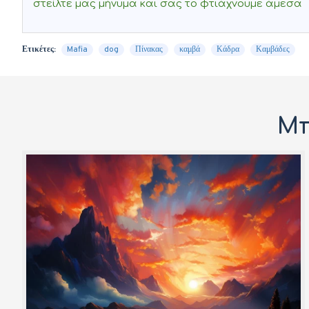
στείλτε μας μήνυμα και σας το φτιάχνουμε άμεσα
Ετικέτες:
Mafia
dog
Πίνακας
καμβά
Κάδρα
Καμβάδες
Μπ