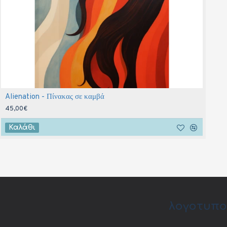
Alienation - Πίνακας σε καμβά
S
45,00€
4
Καλάθι
λογοτυπο