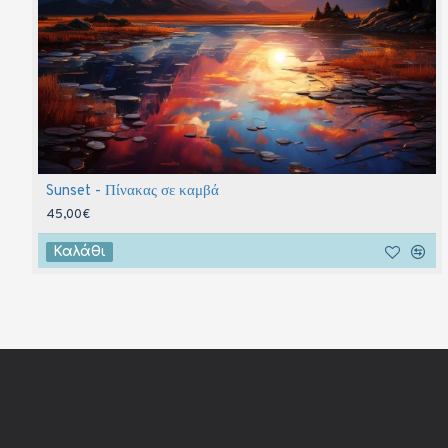
Sunset - Πίνακας σε καμβά
45,00€
Καλάθι