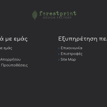
κά με εμάς
Εξυπηρέτηση π
με εμάς
Επικοινωνία
Επιστροφές
ή Απορρήτου
Site Map
ι Προϋποθέσεις