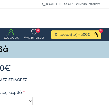
ΚΑΛΈΣΤΕ ΜΑΣ: +306985783099
0
0
0 προϊόν(τα) - 0,00€
Είσοδος
Αγαπημένα
βά
00€
ΜΕΣ ΕΠΙΛΟΓΈΣ
σεις καμβά