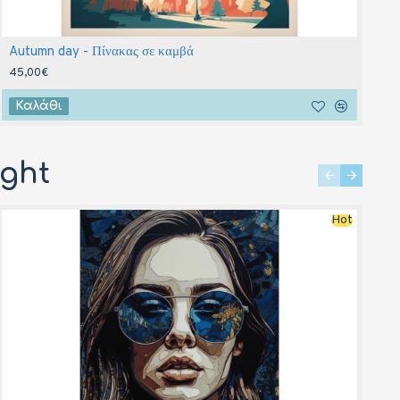
Autumn day - Πίνακας σε καμβά
I
45,00€
4
Καλάθι
ught
Hot