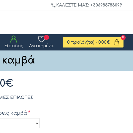
ΚΑΛΈΣΤΕ ΜΑΣ: +306985783099
0
0
0 προϊόν(τα) - 0,00€
Είσοδος
Αγαπημένα
ε καμβά
00€
ΜΕΣ ΕΠΙΛΟΓΈΣ
σεις καμβά