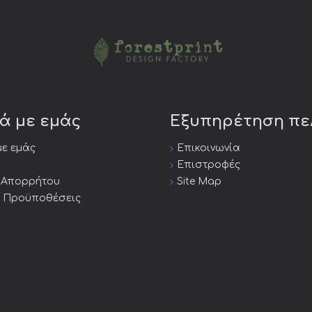
κά με εμάς
Εξυπηρέτηση π
με εμάς
Επικοινωνία
Επιστροφές
ή Απορρήτου
Site Map
ι Προϋποθέσεις