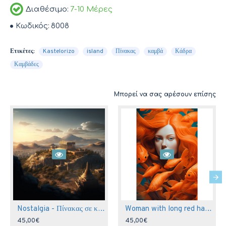
Διαθέσιμο:
7-10 Μέρες
Κωδικός:
8008
Ετικέτες:
Kastelorizo
island
Πίνακας
καμβά
Κάδρα
Καμβάδες
Μπορεί να σας αρέσουν επίσης
Nostalgia - Πίνακας σε καμβά
Woman with long red hair - Πίνακας σε καμβά
45,00€
45,00€