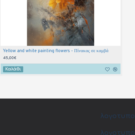
Yellow and white painting flowers - Πίνακας σε καμβά
P
45,00€
4
Καλάθι
λογοτυπο
λογοτυπο