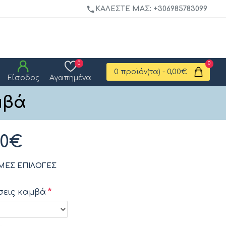
ΚΑΛΈΣΤΕ ΜΑΣ: +306985783099
0
0
0 προϊόν(τα) - 0,00€
Είσοδος
Αγαπημένα
μβά
00€
ΜΕΣ ΕΠΙΛΟΓΈΣ
σεις καμβά