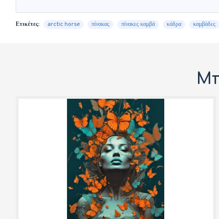
Ετικέτες:
arctic horse
πίνακας
πίνακες καμβά
κάδρα
καμβάδες
Μπ