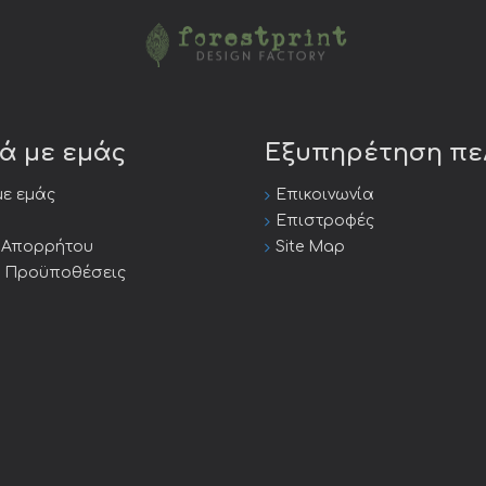
κά με εμάς
Εξυπηρέτηση π
με εμάς
Επικοινωνία
Επιστροφές
ή Απορρήτου
Site Map
ι Προϋποθέσεις