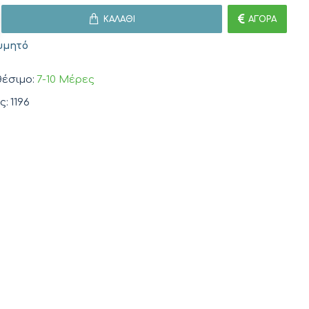
ΚΑΛΆΘΙ
ΑΓΟΡΆ
υμητό
έσιμο:
7-10 Μέρες
ς:
1196