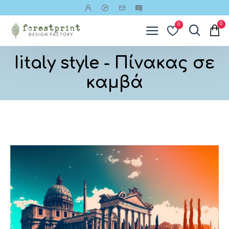
0
0
Iitaly style - Πίνακας σε
καμβά