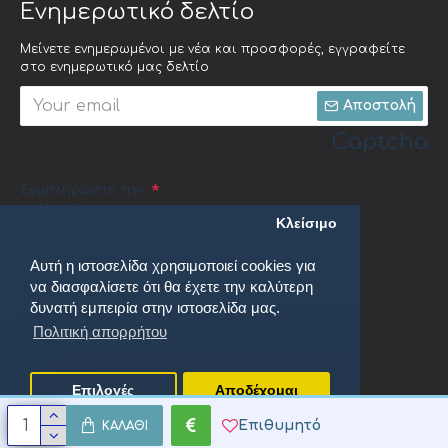
Ενημερωτικό δελτίο
Μείνετε ενημερωμένοι με νέα και προσφορές, εγγραφείτε
στο ενημερωτικό μας δελτίο
Αποστολή
Captcha
Συμπληρώστε την
ακόλουθη
Κλείσιμο
επαλήθευση
captcha
Αυτή η ιστοσελίδα χρησιμοποιεί cookies για
να διασφαλίσετε ότι θα έχετε την καλύτερη
δυνατή εμπειρία στην ιστοσελίδα μας.
Πολιτική απορρήτου
Έχω διαβάσει και αποδέχομαι τους
Πολιτική απορρήτου
Επιλογές
Αποδέχομαι
Επιθυμητό
ΚΑΛΆΘΙ
oenix Productions. All Rights Reserved.