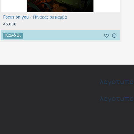
Focus on you - Πίνακας σε καμβά
B
45,00€
4
Καλάθι
λογοτυπο
λογοτυπο