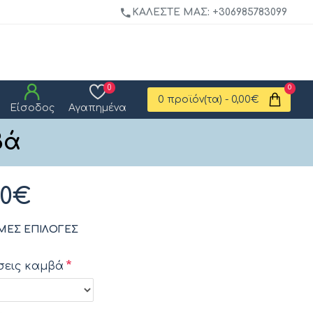
ΚΑΛΈΣΤΕ ΜΑΣ: +306985783099
0
0
0 προϊόν(τα) - 0,00€
Είσοδος
Αγαπημένα
βά
00€
ΜΕΣ ΕΠΙΛΟΓΈΣ
σεις καμβά