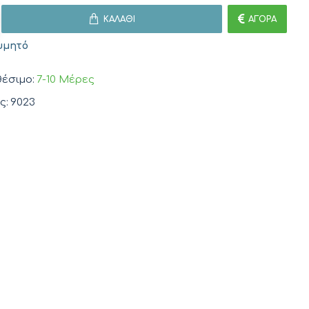
ΚΑΛΆΘΙ
ΑΓΟΡΆ
υμητό
έσιμο:
7-10 Μέρες
ς:
9023