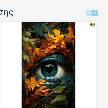
σης
Hot