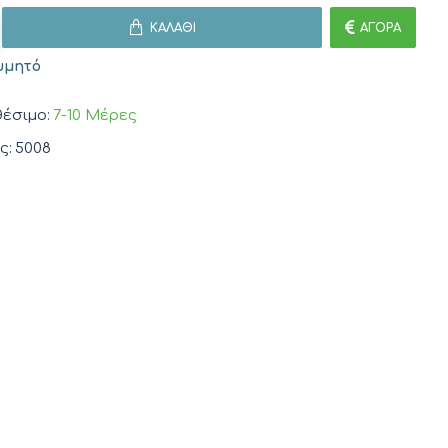
ΚΑΛΆΘΙ
ΑΓΟΡΆ
υμητό
έσιμο:
7-10 Μέρες
ς:
5008