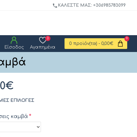
ΚΑΛΈΣΤΕ ΜΑΣ: +306985783099
0
0
0 προϊόν(τα) - 0,00€
Είσοδος
Αγαπημένα
καμβά
00€
ΜΕΣ ΕΠΙΛΟΓΈΣ
σεις καμβά