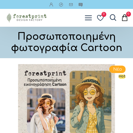
0
0
Προσωποποιημένη
φωτογραφία Cartoon
Νέο
Hot