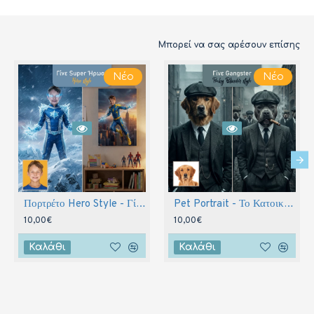
Μπορεί να σας αρέσουν επίσης
Νέο
Νέο
Πορτρέτο Hero Style - Γίνε Υπερήρωας
Pet Portrait - Το Κατοικίδιο σας ως Βασιλιάς ή Gangster
10,00€
10,00€
Καλάθι
Καλάθι