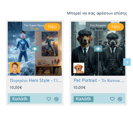
Μπορεί να σας αρέσουν επίσης
Νέο
Νέο
Πορτρέτο Hero Style - Γίνε Υπερήρωας
Pet Portrait - Το Κατοικίδιο σας ως Βασιλιάς ή Gangster
10,00€
10,00€
Καλάθι
Καλάθι