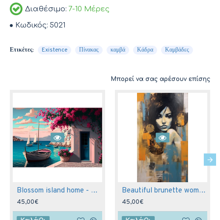
Διαθέσιμο:
7-10 Μέρες
Κωδικός:
5021
Ετικέτες:
Existence
Πίνακας
καμβά
Κάδρα
Καμβάδες
Μπορεί να σας αρέσουν επίσης
Blossom island home - Πίνακας σε καμβά
Beautiful brunette woman - Πίνακας σε καμβά
45,00€
45,00€