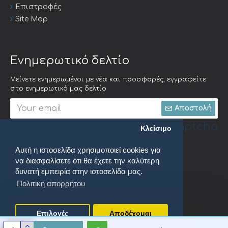
Επιστροφές
Site Map
Ενημερωτικό δελτίο
Μείνετε ενημερωμένοι με νέα και προσφορές, εγγραφείτε
στο ενημερωτικό μας δελτίο
Αποστολή
Captcha
Κλείσιμο
Αυτή η ιστοσελίδα χρησιμοποιεί cookies για
Συμπληρώστε την
να διασφαλίσετε ότι θα έχετε την καλύτερη
ακόλουθη
επαλήθευση
δυνατή εμπειρία στην ιστοσελίδα μας.
captcha
Πολιτική απορρήτου
Έχω διαβάσει και αποδέχομαι τους
Πολιτική απορρήτου
Επιλογές
Αποδέχομαι