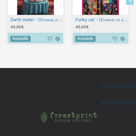
Darth Vader - Πίνακας σε καμβά
Funky cat - Πίνακας σε καμβά
45,00€
45,00€
Καλάθι
Καλάθι
λογοτυπο
λογοτυπο