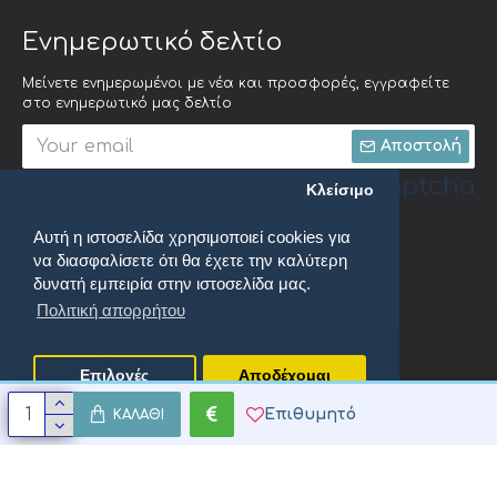
Ενημερωτικό δελτίο
Μείνετε ενημερωμένοι με νέα και προσφορές, εγγραφείτε
στο ενημερωτικό μας δελτίο
Αποστολή
Captcha
Κλείσιμο
Αυτή η ιστοσελίδα χρησιμοποιεί cookies για
Συμπληρώστε την
να διασφαλίσετε ότι θα έχετε την καλύτερη
ακόλουθη
επαλήθευση
δυνατή εμπειρία στην ιστοσελίδα μας.
captcha
Πολιτική απορρήτου
Έχω διαβάσει και αποδέχομαι τους
Πολιτική απορρήτου
Επιλογές
Αποδέχομαι
Επιθυμητό
ΚΑΛΆΘΙ
oenix Productions. All Rights Reserved.