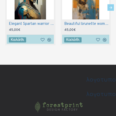
Elegant Spartan warrior - Πίνακας σε καμβά
Beautiful brunette woman - Πίνακας σε καμβά
45,00€
45,00€
Καλάθι
Καλάθι
λογοτυπο
λογοτυπο