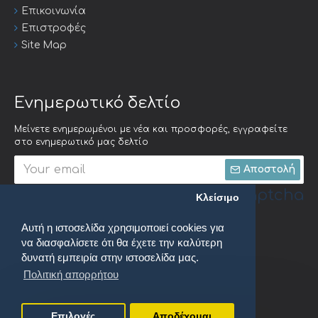
Επικοινωνία
Επιστροφές
Site Map
Ενημερωτικό δελτίο
Μείνετε ενημερωμένοι με νέα και προσφορές, εγγραφείτε
στο ενημερωτικό μας δελτίο
Αποστολή
Captcha
Κλείσιμο
Αυτή η ιστοσελίδα χρησιμοποιεί cookies για
Συμπληρώστε την
να διασφαλίσετε ότι θα έχετε την καλύτερη
ακόλουθη
επαλήθευση
δυνατή εμπειρία στην ιστοσελίδα μας.
captcha
Πολιτική απορρήτου
Έχω διαβάσει και αποδέχομαι τους
Πολιτική απορρήτου
Επιλογές
Αποδέχομαι