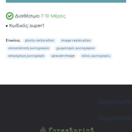
Διαθέσιμο:
7-10 Μέρες
Κωδικός:
super1
Ετικέτες:
photo restoration
image restoration
αποκατάσταση φωτογραφιών
χρωματισμός φωτογραφιών
ασπρόμαυρη φωτογραφία
upscale image
παλιές φωτογραφίες
λογοτυπο
λογοτυπο