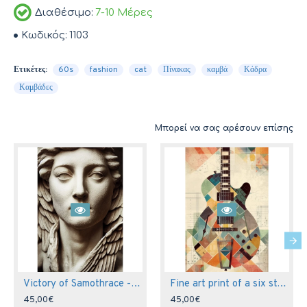
Διαθέσιμο:
7-10 Μέρες
Κωδικός:
1103
Ετικέτες:
60s
fashion
cat
Πίνακας
καμβά
Κάδρα
Καμβάδες
Μπορεί να σας αρέσουν επίσης
Victory of Samothrace - Πίνακας σε καμβά
Fine art print of a six string electric guitar - Πίνακας σε καμβά
45,00€
45,00€