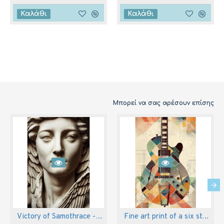
Καλάθι
Καλάθι
Μπορεί να σας αρέσουν επίσης
Victory of Samothrace - Πίνακας σε καμβά
Fine art print of a six string electric guitar - Πίνακας σε καμβά