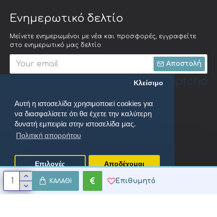
Ενημερωτικό δελτίο
Μείνετε ενημερωμένοι με νέα και προσφορές, εγγραφείτε
στο ενημερωτικό μας δελτίο
Αποστολή
Captcha
Κλείσιμο
Αυτή η ιστοσελίδα χρησιμοποιεί cookies για
Συμπληρώστε την
να διασφαλίσετε ότι θα έχετε την καλύτερη
ακόλουθη
επαλήθευση
δυνατή εμπειρία στην ιστοσελίδα μας.
captcha
Πολιτική απορρήτου
Έχω διαβάσει και αποδέχομαι τους
Πολιτική απορρήτου
Επιλογές
Αποδέχομαι
Επιθυμητό
ΚΑΛΆΘΙ
oenix Productions. All Rights Reserved.