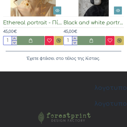
Ethereal portrait - Πίνακας σε καμβά
Black and white portraits - Πίνακας σε καμβά
45,00€
45,00€
Έχετε φτάσει στο τέλος της λίστας.
λογοτυπο
λογοτυπο